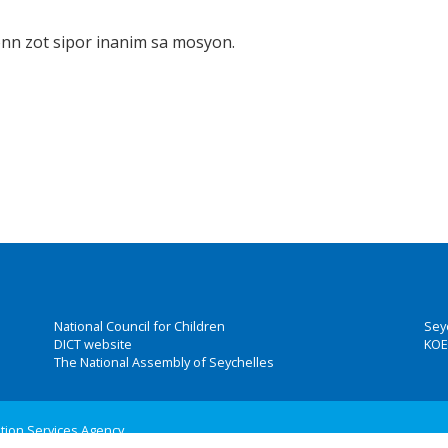
donn zot sipor inanim sa mosyon.
National Council for Children
Sey
DICT website
KOE
The National Assembly of Seychelles
ation Services Agency