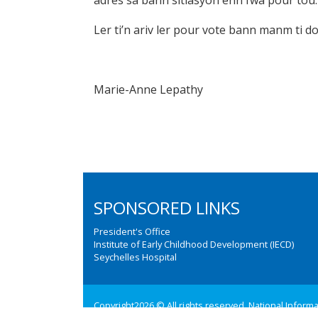
adres sa bann sitiasyon enn fwa pour tou.
Ler ti’n ariv ler pour vote bann manm ti 
Marie-Anne Lepathy
SPONSORED LINKS
President's Office
Institute of Early Childhood Development (IECD)
Seychelles Hospital
Copyright2026 © All rights reserved. National Inform