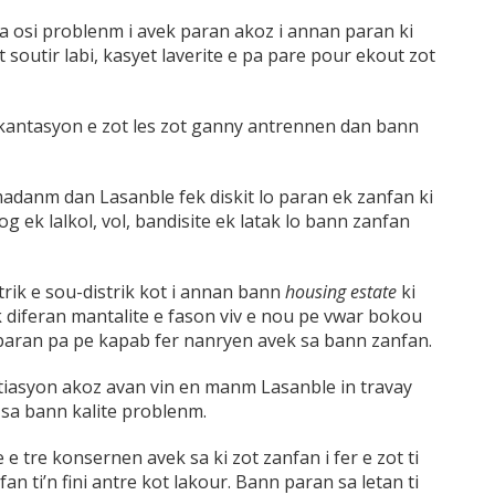
 osi problenm i avek paran akoz i annan paran ki
t soutir labi, kasyet laverite e pa pare pour ekout zot
kantasyon e zot les zot ganny antrennen dan bann
danm dan Lasanble fek diskit lo paran ek zanfan ki
 ek lalkol, vol, bandisite ek latak lo bann zanfan
trik e sou-distrik kot i annan bann
housing estate
ki
 diferan mantalite e fason viv e nou pe vwar bokou
n paran pa pe kapab fer nanryen avek sa bann zanfan.
itiasyon akoz avan vin en manm Lasanble in travay
n sa bann kalite problenm.
e e tre konsernen avek sa ki zot zanfan i fer e zot ti
fan ti’n fini antre kot lakour. Bann paran sa letan ti