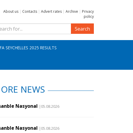
About us
|
Contacts
|
Advert rates
|
Archive
|
Privacy
policy
Search
IFA SEYCHELLES 2025 RESULTS
ORE NEWS
sanble Nasyonal
|05.08.2026
sanble Nasyonal
|05.08.2026