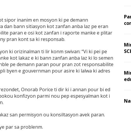
Pa
t sipor inanim en mosyon ki pe demann
co
wa dan bann sitiasyon kot zanfan anba laz pe eran
te paran e osi kot zanfan i raporte manke e plitar
ny pran kont sa ki responsab.
Min
SC
n ki orizinalman ti lir konm swivan: “Vi ki pei pe
e kot lakaz e ki bann zanfan anba laz ki lo semen
sanble pe demann paran pour pran zot responsabilite
 pli byen e gouvernman pour asire ki lalwa ki adres
Mi
ed
rezondet, Onorab Porice ti dir ki i annan pour bi ed
bokou konfizyon parmi nou pep espesyalman kot i
Na
n.
 lakaz san permisyon ou konsiltasyon avek paran.
nye par sa problenm.