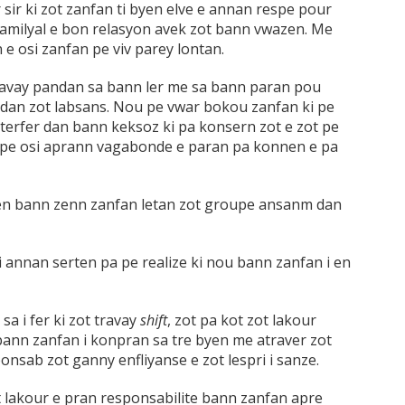
 sir ki zot zanfan ti byen elve e annan respe pour
familyal e bon relasyon avek zot bann vwazen. Me
e osi zanfan pe viv parey lontan.
ravay pandan sa bann ler me sa bann paran pou
dan zot labsans. Nou pe vwar bokou zanfan ki pe
terfer dan bann keksoz ki pa konsern zot e zot pe
t pe osi aprann vagabonde e paran pa konnen e pa
rten bann zenn zanfan letan zot groupe ansanm dan
i annan serten pa pe realize ki nou bann zanfan i en
 sa i fer ki zot travay
shift
, zot pa kot zot lakour
bann zanfan i konpran sa tre byen me atraver zot
nsab zot ganny enfliyanse e zot lespri i sanze.
ot lakour e pran responsabilite bann zanfan apre