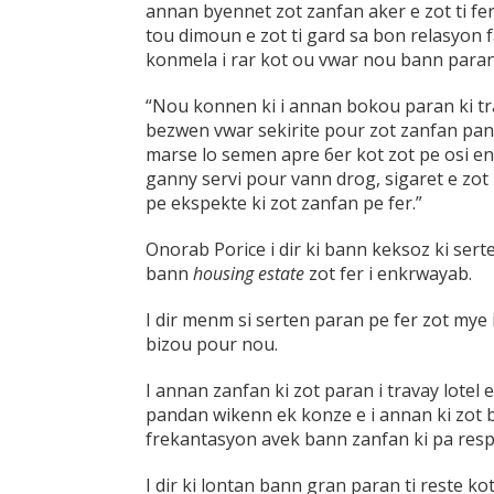
annan byennet zot zanfan aker e zot ti fer
tou dimoun e zot ti gard sa bon relasyon 
konmela i rar kot ou vwar nou bann paran 
“Nou konnen ki i annan bokou paran ki t
bezwen vwar sekirite pour zot zanfan pan
marse lo semen apre 6er kot zot pe osi en
ganny servi pour vann drog, sigaret e zo
pe ekspekte ki zot zanfan pe fer.”
Onorab Porice i dir ki bann keksoz ki se
bann
housing estate
zot fer i enkrwayab.
I dir menm si serten paran pe fer zot mye 
bizou pour nou.
I annan zanfan ki zot paran i travay lotel e
pandan wikenn ek konze e i annan ki zot 
frekantasyon avek bann zanfan ki pa respo
I dir ki lontan bann gran paran ti reste k