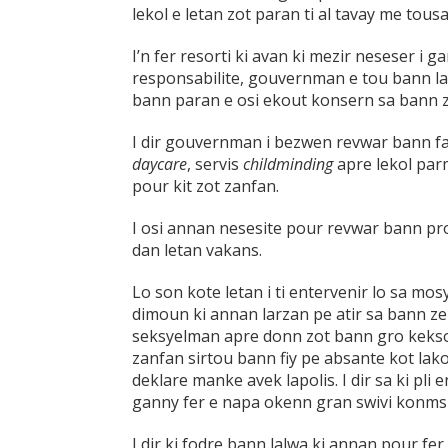
lekol e letan zot paran ti al tavay me tous
I’n fer resorti ki avan ki mezir neseser i
responsabilite, gouvernman e tou bann l
bann paran e osi ekout konsern sa bann 
I dir gouvernman i bezwen revwar bann fas
daycare
, servis
childminding
apre lekol par
pour kit zot zanfan.
I osi annan nesesite pour revwar bann p
dan letan vakans.
Lo son kote letan i ti entervenir lo sa mo
dimoun ki annan larzan pe atir sa bann zen
seksyelman apre donn zot bann gro keksoz
zanfan sirtou bann fiy pe absante kot la
deklare manke avek lapolis. I dir sa ki pl
ganny fer e napa okenn gran swivi konmsi
I dir ki fodre bann lalwa ki annan pour f