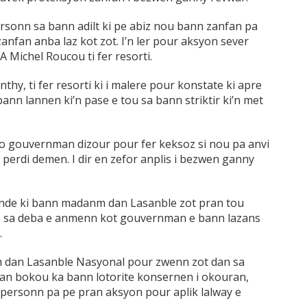
ersonn sa bann adilt ki pe abiz nou bann zanfan pa
nfan anba laz kot zot. I’n ler pour aksyon sever
 Michel Roucou ti fer resorti.
y, ti fer resorti ki i malere pour konstate ki apre
ann lannen ki’n pase e tou sa bann striktir ki’n met
b lo gouvernman dizour pour fer keksoz si nou pa anvi
perdi demen. I dir en zefor anplis i bezwen ganny
nde ki bann madanm dan Lasanble zot pran tou
an sa deba e anmenn kot gouvernman e bann lazans
.
 dan Lasanble Nasyonal pour zwenn zot dan sa
an bokou ka bann lotorite konsernen i okouran,
 personn pa pe pran aksyon pour aplik lalway e