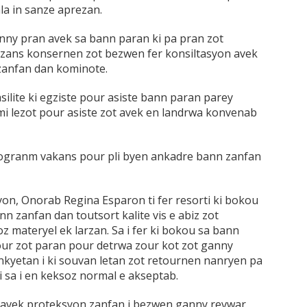
ala in sanze aprezan.
 ganny pran avek sa bann paran ki pa pran zot
azans konsernen zot bezwen fer konsiltasyon avek
zanfan dan kominote.
ilite ki egziste pour asiste bann paran parey
mi lezot pour asiste zot avek en landrwa konvenab
rogranm vakans pour pli byen ankadre bann zanfan
syon, Onorab Regina Esparon ti fer resorti ki bokou
n zanfan dan toutsort kalite vis e abiz zot
 materyel ek larzan. Sa i fer ki bokou sa bann
kour zot paran pour detrwa zour kot zot ganny
i enkyetan i ki souvan letan zot retournen nanryen pa
 sa i en keksoz normal e akseptab.
er avek proteksyon zanfan i bezwen ganny revwar.