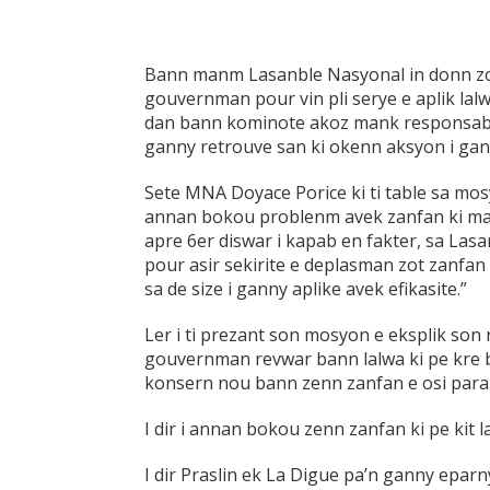
Bann manm Lasanble Nasyonal in donn zo
gouvernman pour vin pli serye e aplik lal
dan bann kominote akoz mank responsabili
ganny retrouve san ki okenn aksyon i gan
Sete MNA Doyace Porice ki ti table sa mosyo
annan bokou problenm avek zanfan ki mank
apre 6er diswar i kapab en fakter, sa La
pour asir sekirite e deplasman zot zanfan
sa de size i ganny aplike avek efikasite.”
Ler i ti prezant son mosyon e eksplik son 
gouvernman revwar bann lalwa ki pe kre 
konsern nou bann zenn zanfan e osi para
I dir i annan bokou zenn zanfan ki pe kit
I dir Praslin ek La Digue pa’n ganny epar