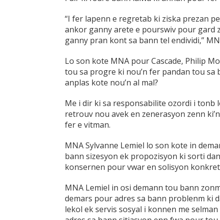
“I fer lapenn e regretab ki ziska prezan p
ankor ganny arete e pourswiv pour gard za
ganny pran kont sa bann tel endividi,” MNA
Lo son kote MNA pour Cascade, Philip Month
tou sa progre ki nou’n fer pandan tou sa b
anplas kote nou’n al mal?
Me i dir ki sa responsabilite ozordi i ton
retrouv nou avek en zenerasyon zenn ki’n 
fer e vitman.
MNA Sylvanne Lemiel lo son kote in dema
bann sizesyon ek propozisyon ki sorti d
konsernen pour vwar en solisyon konkret
MNA Lemiel in osi demann tou bann zonm
demars pour adres sa bann problenm ki d
lekol ek servis sosyal i konnen me selman