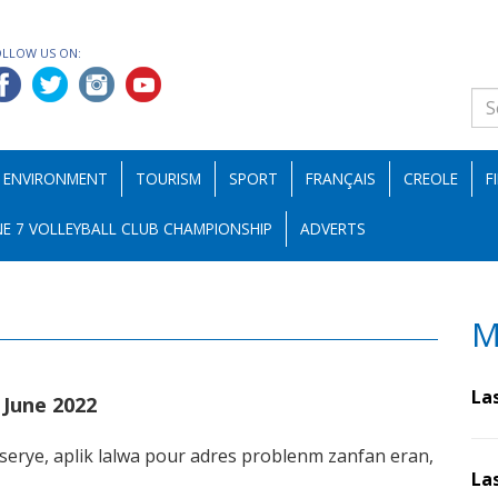
OLLOW US ON:
ENVIRONMENT
TOURISM
SPORT
FRANÇAIS
CREOLE
F
E 7 VOLLEYBALL CLUB CHAMPIONSHIP
ADVERTS
M
La
 June 2022
erye, aplik lalwa pour adres problenm zanfan eran,
La