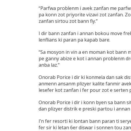
“Parfwa problenm i avek zanfan me parfwa
pa konn zot priyorite vizavi zot zanfan. Zo
zanfan sirtou zot bann fiy.”
I dir bann zanfan i annan bokou move fre
lenflians ki paran pa kapab bare.
“Sa mosyon in vin a en moman kot bann ma
pe ganny abize e kot i annan problenm drog
anba laz.”
Onorab Porice i dir ki konmela dan sak dis
anmenn ansanm plizyer kalite fanmir avek
lesefer kot zanfan i fer pour zot e serte
Onorab Porice i dir i konn byen sa bann s
dan plizyer distrik e preski partou i anna
I’n fer resorti ki lontan bann paran ti sery
fer sir ki letan 6er diswar i sonnen tou zan