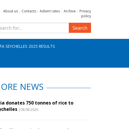
About us
|
Contacts
|
Advert rates
|
Archive
|
Privacy
policy
Search
IFA SEYCHELLES 2025 RESULTS
ORE NEWS
ia donates 750 tonnes of rice to
ychelles
|08.08.2026