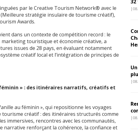
32
istinguées par le Creative Tourism Network® avec le
|08
 (Meilleure stratégie insulaire de tourisme créatif),
 Tourism Awards.
Co
ient dans un contexte de compétition record : le
Ch
 marketing touristique et économie créative, a
He
datures issues de 28 pays, en évaluant notamment
osystème créatif local et l’intégration de principes de
Un
pl
|08
éminin » : des itinéraires narratifs, créatifs et
Re
Vanille au féminin », qui repositionne les voyages
co
 tourisme créatif : des itinéraires structurés comme
|08
lles immersives, rencontres avec les communautés,
 narrative renforçant la cohérence, la confiance et