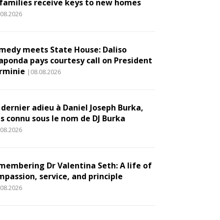
 families receive keys to new homes
.08.2026
medy meets State House: Daliso
aponda pays courtesy call on President
rminie
|08.08.2026
 dernier adieu à Daniel Joseph Burka,
us connu sous le nom de DJ Burka
.08.2026
membering Dr Valentina Seth: A life of
mpassion, service, and principle
.08.2026