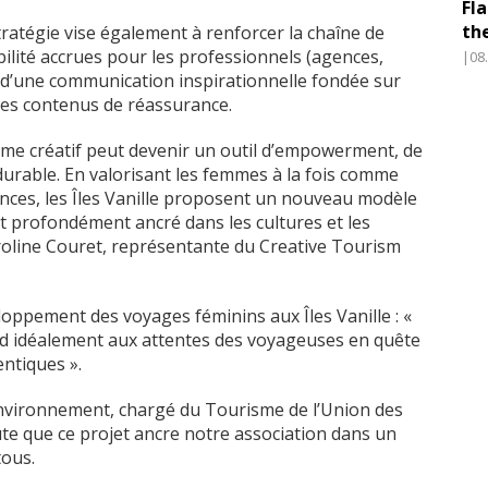
Fl
th
tégie vise également à renforcer la chaîne de
ibilité accrues pour les professionnels (agences,
|08
 d’une communication inspirationnelle fondée sur
des contenus de réassurance.
risme créatif peut devenir un outil d’empowerment, de
urable. En valorisant les femmes à la fois comme
nces, les Îles Vanille proposent un nouveau modèle
 et profondément ancré dans les cultures et les
roline Couret, représentante du Creative Tourism
oppement des voyages féminins aux Îles Vanille : «
nd idéalement aux attentes des voyageuses en quête
entiques ».
vironnement, chargé du Tourisme de l’Union des
ute que ce projet ancre notre association dans un
tous.