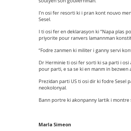
soutyen son gouvernman.
I’n osi fer resorti ki i pran kont nouvo men
Sesel.
I ti osi fer en deklarasyon ki “Napa plas po
priyorite pour ranvers lamannman konstit
“Fodre zanmen ki militer i ganny servi kont s
Dr Herminie ti osi fer sorti ki sa parti 
pour parti, e sa se ki en manm in bezwen ak
Prezidan parti US ti osi dir ki fodre Ses
neokolonyal.
Bann portre ki akonpanny lartik i montr
Marla Simeon