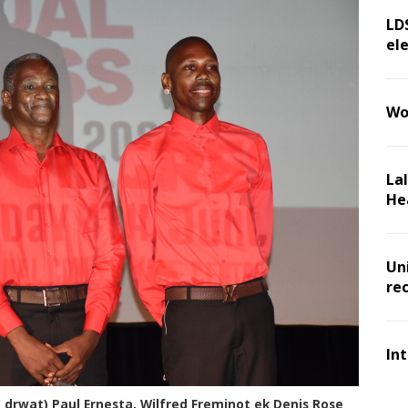
LD
ele
Wo
La
He
Un
re
In
drwat) Paul Ernesta, Wilfred Freminot ek Denis Rose