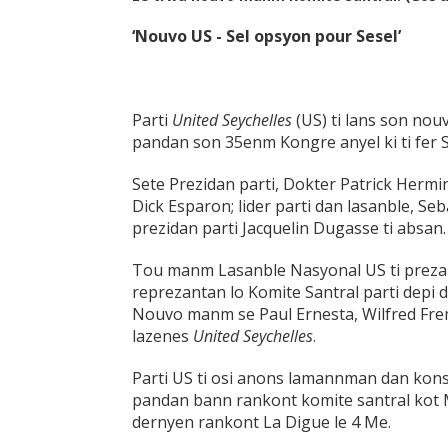
‘Nouvo US - Sel opsyon pour Sesel’
Parti
United Seychelles
(US) ti lans son nou
pandan son 35enm Kongre anyel ki ti fer 
Sete Prezidan parti, Dokter Patrick Hermin
Dick Esparon; lider parti dan lasanble, Se
prezidan parti Jacquelin Dugasse ti absan.
Tou manm Lasanble Nasyonal US ti prezan
reprezantan lo Komite Santral parti depi
Nouvo manm se Paul Ernesta, Wilfred Fre
lazenes
United Seychelles
.
Parti US ti osi anons lamannman dan konst
pandan bann rankont komite santral kot M
dernyen rankont La Digue le 4 Me.