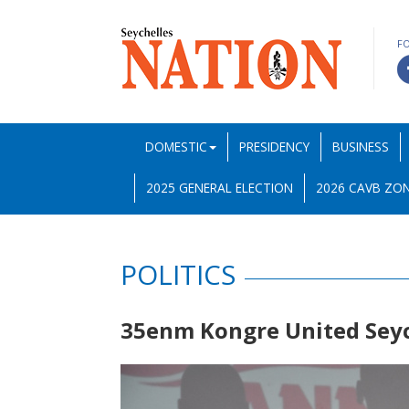
F
DOMESTIC
PRESIDENCY
BUSINESS
2025 GENERAL ELECTION
2026 CAVB ZON
POLITICS
35enm Kongre United Sey