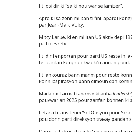
I ti osi dir ki “sa ki nou war se lamizer”.
Apre ki sa zenn militan ti fini laparol k
par Jean-Marc Volcy.
Mitcy Larue, ki en militan US aktiv depi 19
pa ti devret».
I ti dir i enportan pour parti US reste ini ak
fer zanfan konpran kwa ki’n annan pandan
I ti ankouraz bann manm pour reste konne
konn laspirasyon bann dimoun dan komin
Madanm Larue ti anonse ki anba
leadersh
pouvwar an 2025 pour zanfan konnen ki sav
Letan i ti lans tenm ‘Sel Opsyon pour Sesel
pou donn parti direksyon travay pandan s
Dan son ladres i ti dir ki “pep pe pas dan 