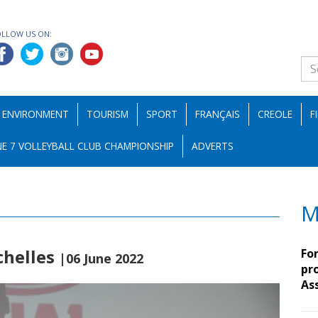
OLLOW US ON:
ENVIRONMENT
TOURISM
SPORT
FRANÇAIS
CREOLE
F
E 7 VOLLEYBALL CLUB CHAMPIONSHIP
ADVERTS
M
chelles
Fo
|06 June 2022
pro
As