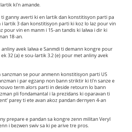
lartik ki’n amande.
ti ganny averti ki en lartik dan konstitisyon parti pa
i lartik 3 dan konstitisyon parti ki koz lo laz pour vin
az pour vin en manm i 15-an tandis ki lalwa i dir ki
nnan 18-an.
3 anliny avek lalwa e Sanmdi ti demann kongre pour
ek 32 (a) e sou-lartik 3.2 (e) pour met anliny avek
ann sanzman se pour anmenn konstitisyon parti US
anzman i par egzanp non bann striktir ki ti’n sanze e
 nouvo term alors parti in deside retourn lo bann
man pli fondamantal i la prezidans ki oparavan ti
ident’ parey ti ete avan akoz pandan dernyen 4-an
ny prepare e pandan sa kongre zenn militan Veryl
nn i bezwen swiv sa ki pe arive tre pros.