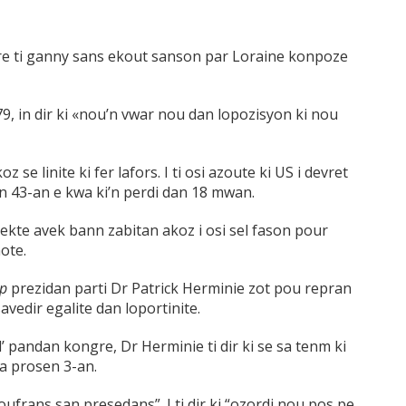
ongre ti ganny sans ekout sanson par Loraine konpoze
79, in dir ki «nou’n vwar nou dan lopozisyon ki nou
oz se linite ki fer lafors. I ti osi azoute ki US i devret
 43-an e kwa ki’n perdi dan 18 mwan.
kte avek bann zabitan akoz i osi sel fason pour
ote.
ip
prezidan parti Dr Patrick Herminie zot pou repran
edir egalite dan loportinite.
’ pandan kongre, Dr Herminie ti dir ki se sa tenm ki
a prosen 3-an.
soufrans san presedans”. I ti dir ki “ozordi nou pos pe