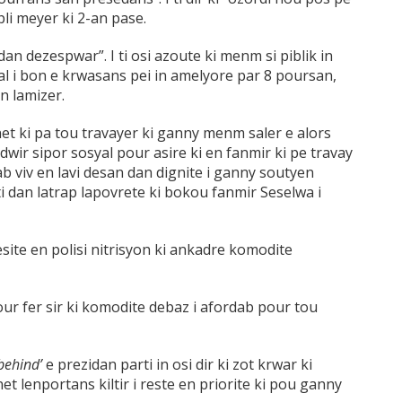
pli meyer ki 2-an pase.
dan dezespwar”. I ti osi azoute ki menm si piblik in
al i bon e krwasans pei in amelyore par 8 poursan,
an lamizer.
nnet ki pa tou travayer ki ganny menm saler e alors
wir sipor sosyal pour asire ki en fanmir ki pe travay
 viv en lavi desan dan dignite i ganny soutyen
i dan latrap lapovrete ki bokou fanmir Seselwa i
esite en polisi nitrisyon ki ankadre komodite
ur fer sir ki komodite debaz i afordab pour tou
behind’
e prezidan parti in osi dir ki zot krwar ki
net lenportans kiltir i reste en priorite ki pou ganny