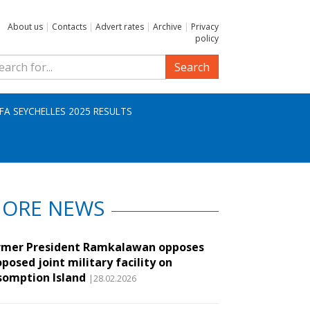
About us
|
Contacts
|
Advert rates
|
Archive
|
Privacy
policy
Search
IFA SEYCHELLES 2025 RESULTS
ORE NEWS
rmer President Ramkalawan opposes
posed joint military facility on
somption Island
|28.02.2026