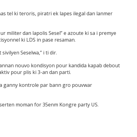
as tel ki teroris, piratri ek lapes ilegal dan lanmer
ur militer dan lapolis Sesel” e azoute ki sa i premye
isyonnel ki LDS in pase resaman.
ivilyen Seselwa,” i ti dir.
i osi annan nouvo kondisyon pour kandida kapab debout
tiv pour plis ki 3-an dan parti.
el pa ganny kontrole par bann gro pouvwar
e serten moman for 35enm Kongre party US.