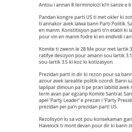
Antou i annan 8 terminolozi ki’n sanze e 6 
Pandan kongre parti US ti met okler ki zot 
ti annakor avek lalwa bann Parti Politik. Sa 
en manm. Konstitisyon parti ti’n etabli ki l
pour vin en manm fodre ki en endividi i a
Komite ti zwenn le 28 Me pour met lartik 
ratifye desizyon pour amann sou lartik 3.1 
sou-lartik 3.5 ki koz lo kotizasyon.
Prezidan parti in dir ki rezon pour sa b
azour avek larealite politik ozordi. Bann s
laplipar dimoun pa ti pe pran labitid avek
term avan par egzanp Komite Santral. Sanz
apel ‘Party Leader’ e prezan i ‘Party Pres
prezidan pei pa’n prezidan parti US.
Rezolisyon lo sa vot pou konsekaman gan
Havelock ti mont devan pour dir ki bann ze