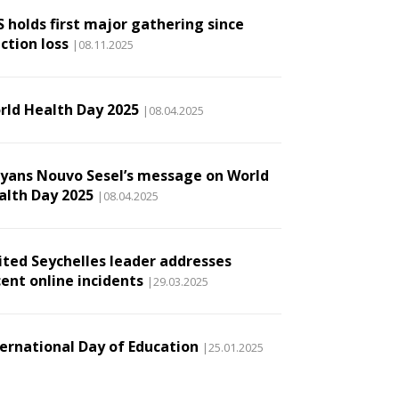
S holds first major gathering since
ction loss
|08.11.2025
rld Health Day 2025
|08.04.2025
lyans Nouvo Sesel’s message on World
alth Day 2025
|08.04.2025
ited Seychelles leader addresses
cent online incidents
|29.03.2025
ternational Day of Education
|25.01.2025