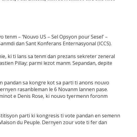
vo tenm – ‘Nouvo US – Sel Opsyon pour Sesel’ –
Sanmdi dan Sant Konferans Enternasyonal (ICCS).
ie, ki ti lans sa tenm dan prezans sekreter zeneral
bastien Pillay; parmi lezot manm. Sepandan, depite
 pandan sa kongre kot sa parti ti anons nouvo
 dernyen rasanbleman le 6 Novanm lannen pase.
minot e Denis Rose, ki nouvo tyermenn foronm
itisyon parti ki kongresis ti vote pandan en semenn
aison du Peuple. Dernyen zour vote ti fer dan