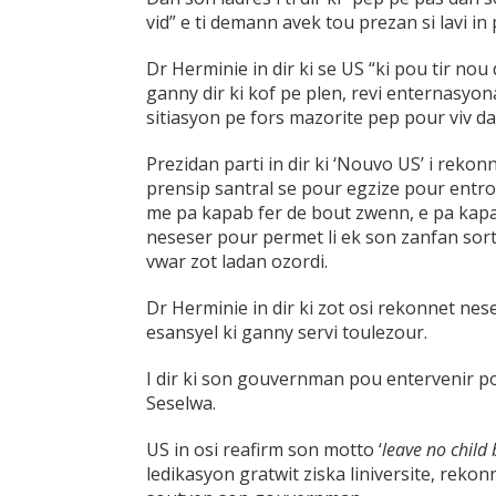
vid” e ti demann avek tou prezan si lavi in 
Dr Herminie in dir ki se US “ki pou tir nou 
ganny dir ki kof pe plen, revi enternasyon
sitiasyon pe fors mazorite pep pour viv d
Prezidan parti in dir ki ‘Nouvo US’ i reko
prensip santral se pour egzize pour entrod
me pa kapab fer de bout zwenn, e pa kapab
neseser pour permet li ek son zanfan sort
vwar zot ladan ozordi.
Dr Herminie in dir ki zot osi rekonnet nes
esansyel ki ganny servi toulezour.
I dir ki son gouvernman pou entervenir po
Seselwa.
US in osi reafirm son motto ‘
leave no child 
ledikasyon gratwit ziska liniversite, rekon