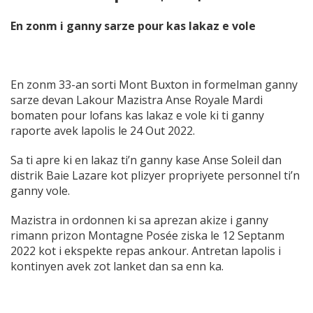
En zonm i ganny sarze pour kas lakaz e vole
En zonm 33-an sorti Mont Buxton in formelman ganny
sarze devan Lakour Mazistra Anse Royale Mardi
bomaten pour lofans kas lakaz e vole ki ti ganny
raporte avek lapolis le 24 Out 2022.
Sa ti apre ki en lakaz ti’n ganny kase Anse Soleil dan
distrik Baie Lazare kot plizyer propriyete personnel ti’n
ganny vole.
Mazistra in ordonnen ki sa aprezan akize i ganny
rimann prizon Montagne Posée ziska le 12 Septanm
2022 kot i ekspekte repas ankour. Antretan lapolis i
kontinyen avek zot lanket dan sa enn ka.