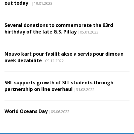
out today
|19.01.2023
Several donations to commemorate the 93rd
birthday of the late G.S. Pillay
|05.01.2023
Nouvo kart pour fasilit akse a servis pour dimoun
avek dezabilite
|09.12.2022
SBL supports growth of SIT students through
partnership on line overhaul
|31.08.2022
World Oceans Day
|09.06.2022