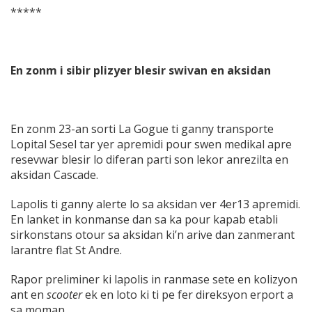
*****
En zonm i sibir plizyer blesir swivan en aksidan
En zonm 23-an sorti La Gogue ti ganny transporte
Lopital Sesel tar yer apremidi pour swen medikal apre
resevwar blesir lo diferan parti son lekor anrezilta en
aksidan Cascade.
Lapolis ti ganny alerte lo sa aksidan ver 4er13 apremidi.
En lanket in konmanse dan sa ka pour kapab etabli
sirkonstans otour sa aksidan ki’n arive dan zanmerant
larantre flat St Andre.
Rapor preliminer ki lapolis in ranmase sete en kolizyon
ant en
scooter
ek en loto ki ti pe fer direksyon erport a
sa moman.