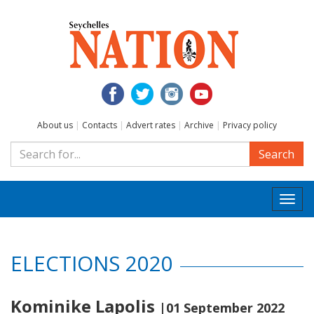
About us
|
Contacts
|
Advert rates
|
Archive
|
Privacy policy
Search
Togg
navi
ELECTIONS 2020
Kominike Lapolis
|01 September 2022