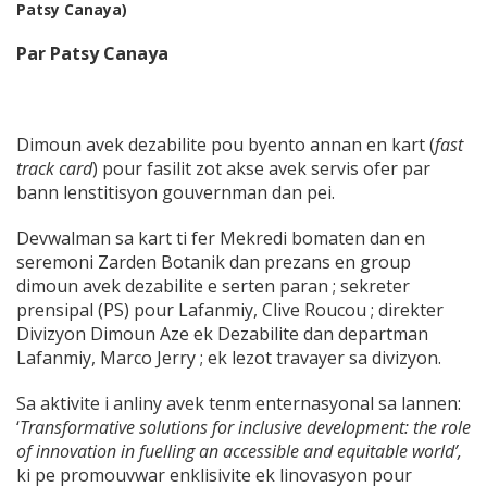
Patsy Canaya)
Par Patsy Canaya
Dimoun avek dezabilite pou byento annan en kart (
fast
track card
) pour fasilit zot akse avek servis ofer par
bann lenstitisyon gouvernman dan pei.
Devwalman sa kart ti fer Mekredi bomaten dan en
seremoni Zarden Botanik dan prezans en group
dimoun avek dezabilite e serten paran ; sekreter
prensipal (PS) pour Lafanmiy, Clive Roucou ; direkter
Divizyon Dimoun Aze ek Dezabilite dan departman
Lafanmiy, Marco Jerry ; ek lezot travayer sa divizyon.
Sa aktivite i anliny avek tenm enternasyonal sa lannen:
‘
Transformative solutions for inclusive development: the role
of innovation in fuelling an accessible and equitable world’,
ki pe promouvwar enklisivite ek linovasyon pour