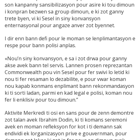
son kanpanny sansibilizasyon pour asire ki tou dimoun
i konpran bezwen sa group dimoun, e ki zot ganny
trete byen, vi ki Sesel in siny konvansyon
enternasyonal pour angaze anver zot byennet.
I dir enn bann defi pour le moman se lenplimantasyon e
respe pour bann polisi anplas.
«Nou’n siny konvansyon, e sa i zot drwa pour ganny
akse avek bann tel servis. Lannen prosen reprezantan
Commonwealth pou vin Sesel pour fer swivi lo letid ki
nou ti fer resaman lo dezabilite, e pour vwar koman
nou kapab konmans enplimant bann rekonmandasyon
ki ti sorti ladan, parmi en kad legal e polisi, koman nou
fer li enklisiv pour tou dimoun.”
Aktivite Merkredi ti osi en sans pour de zenn demontre
zot talan avek Ibrahim Dodin, ki ti komans seremoni
avek en moman refleksyon for kot i ti demann sak
endividi ek lorganizasyon prive e gouvernman, pour