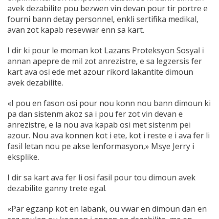
avek dezabilite pou bezwen vin devan pour tir portre e
fourni bann detay personnel, enkli sertifika medikal,
avan zot kapab resevwar enn sa kart.
I dir ki pour le moman kot Lazans Proteksyon Sosyal i
annan apepre de mil zot anrezistre, e sa legzersis fer
kart ava osi ede met azour rikord lakantite dimoun
avek dezabilite.
«I pou en fason osi pour nou konn nou bann dimoun ki
pa dan sistenm akoz sa i pou fer zot vin devan e
anrezistre, e la nou ava kapab osi met sistenm pei
azour. Nou ava konnen kot i ete, kot i reste e i ava fer li
fasil letan nou pe akse lenformasyon,» Msye Jerry i
eksplike.
I dir sa kart ava fer li osi fasil pour tou dimoun avek
dezabilite ganny trete egal.
«Par egzanp kot en labank, ou vwar en dimoun dan en