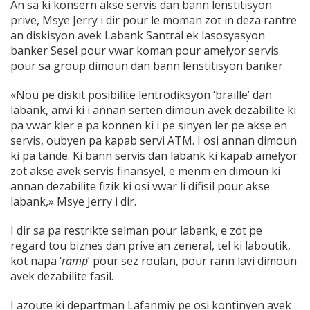
An sa ki konsern akse servis dan bann lenstitisyon
prive, Msye Jerry i dir pour le moman zot in deza rantre
an diskisyon avek Labank Santral ek lasosyasyon
banker Sesel pour vwar koman pour amelyor servis
pour sa group dimoun dan bann lenstitisyon banker.
«Nou pe diskit posibilite lentrodiksyon ‘braille’ dan
labank, anvi ki i annan serten dimoun avek dezabilite ki
pa vwar kler e pa konnen ki i pe sinyen ler pe akse en
servis, oubyen pa kapab servi ATM. I osi annan dimoun
ki pa tande. Ki bann servis dan labank ki kapab amelyor
zot akse avek servis finansyel, e menm en dimoun ki
annan dezabilite fizik ki osi vwar li difisil pour akse
labank,» Msye Jerry i dir.
I dir sa pa restrikte selman pour labank, e zot pe
regard tou biznes dan prive an zeneral, tel ki laboutik,
kot napa ‘
ramp
’ pour sez roulan, pour rann lavi dimoun
avek dezabilite fasil.
I azoute ki departman Lafanmiy pe osi kontinyen avek