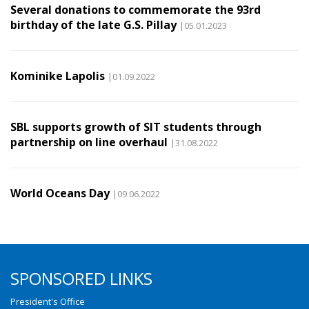
Several donations to commemorate the 93rd
birthday of the late G.S. Pillay
|05.01.2023
Kominike Lapolis
|01.09.2022
SBL supports growth of SIT students through
partnership on line overhaul
|31.08.2022
World Oceans Day
|09.06.2022
SPONSORED LINKS
President's Office