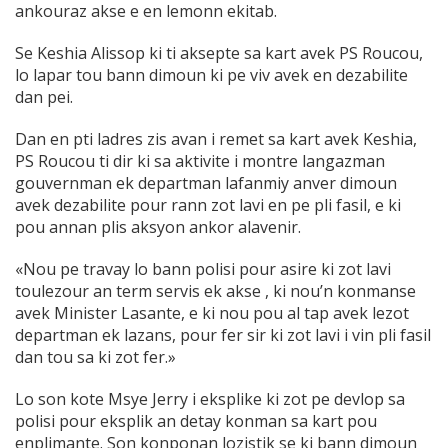
ankouraz akse e en lemonn ekitab.
Se Keshia Alissop ki ti aksepte sa kart avek PS Roucou,
lo lapar tou bann dimoun ki pe viv avek en dezabilite
dan pei.
Dan en pti ladres zis avan i remet sa kart avek Keshia,
PS Roucou ti dir ki sa aktivite i montre langazman
gouvernman ek departman lafanmiy anver dimoun
avek dezabilite pour rann zot lavi en pe pli fasil, e ki
pou annan plis aksyon ankor alavenir.
«Nou pe travay lo bann polisi pour asire ki zot lavi
toulezour an term servis ek akse , ki nou’n konmanse
avek Minister Lasante, e ki nou pou al tap avek lezot
departman ek lazans, pour fer sir ki zot lavi i vin pli fasil
dan tou sa ki zot fer.»
Lo son kote Msye Jerry i eksplike ki zot pe devlop sa
polisi pour eksplik an detay konman sa kart pou
enplimante. Son konponan lozistik se ki bann dimoun