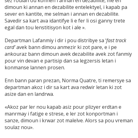
sez roulan ou konnen i annan en dezabilite, me en
dimoun ki annan en dezabilite entelektyel, i kapab pa
sever en kantite, me selman i annan en dezabilite.
Savedir sa kart ava idantifye li e fer li osi ganny trete
egal dan tou lenstitisyon kot i ale ».
Departman Lafanmiy i dir i pou distribye sa ‘
fast track
card’
avek bann dimou anmezir ki zot pare, e i pe
ankouraz bann dimoun avek dezabilite avek zot fanmiy
pour vin devan e partisip dan sa legzersis letan i
konmanse lannen prosen.
Enn bann paran prezan, Norma Quatre, ti remersye sa
departman akoz i dir sa kart ava redwir letan ki zot
asize dan en landrwa.
«Akoz par ler nou kapab asiz pour plizyer erdtan e
manrmay i fatige e strese, e ler zot konportman i
sanze, dimoun i krwar zot malelve. Alors sa pou vreman
soulaz nou».