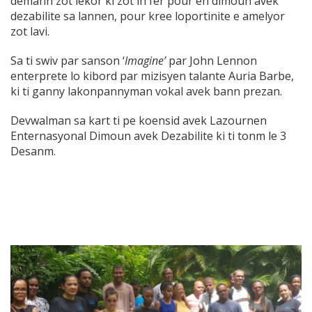
demann zot lekor ki zot in fer pour en dimoun avek
dezabilite sa lannen, pour kree loportinite e amelyor
zot lavi.
Sa ti swiv par sanson ‘
Imagine’
par John Lennon
enterprete lo kibord par mizisyen talante Auria Barbe,
ki ti ganny lakonpannyman vokal avek bann prezan.
Devwalman sa kart ti pe koensid avek Lazournen
Enternasyonal Dimoun avek Dezabilite ki ti tonm le 3
Desanm.