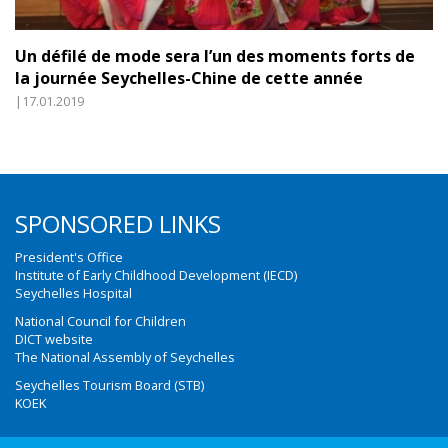
Un défilé de mode sera l’un des moments forts de
la journée Seychelles-Chine de cette année
|17.01.2019
SPONSORED LINKS
President's Office
Institute of Early Childhood Development (IECD)
Seychelles Hospital
National Council for Children
DICT website
The National Assembly of Seychelles
Seychelles Tourism Board (STB)
KOEK