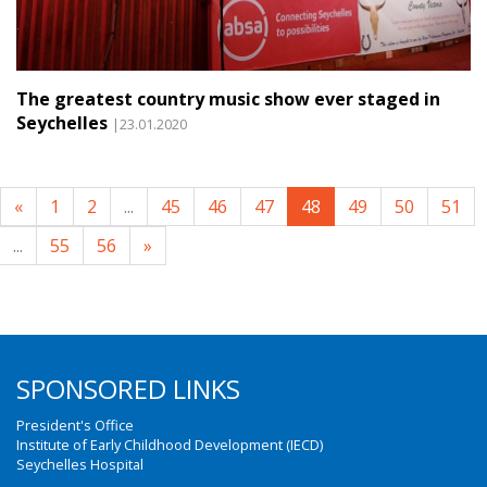
The greatest country music show ever staged in
Seychelles
|23.01.2020
«
1
2
...
45
46
47
48
49
50
51
...
55
56
»
SPONSORED LINKS
President's Office
Institute of Early Childhood Development (IECD)
Seychelles Hospital